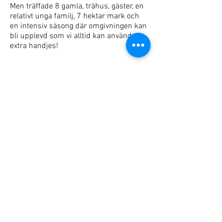
Men träffade 8 gamla, trähus, gäster, en
relativt unga familj, 7 hektar mark och
en intensiv säsong där omgivningen kan
bli upplevd som vi alltid kan använda
extra handjes!
LOCATION
Vildmarks Lodge
Krokströmmen 420
842 97 Ytterhogdal,
Härjedalen, Jamtland
Sweden
CONTACT
mail@vildmarkslodge.com
+46 (0)729 611 566
language: English and Dutch
FOLLOW