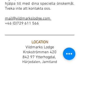
hjälpa till med dina speciella önskemål.
Tveka inte att kontakta oss.
mail@vildmarkslodge.com
+46 (0)729 611 566
LOCATION
Vildmarks Lodge
Krokströmmen 420
842 97 Ytterhogdal,
Härjedalen, Jamtland
Sweden
CONTACT
mail@vildmarkslodge.com
+46 (0)729 611 566
language: English and Dutch
FOLLOW